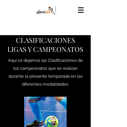
Share
CLASIFICACIONES
LIGAS Y CAMPEONATOS
Aquí os dejamos las Clasificaciones de
los campeonatos que se realizan
durante la presente temporada en las
diferentes modalidades.